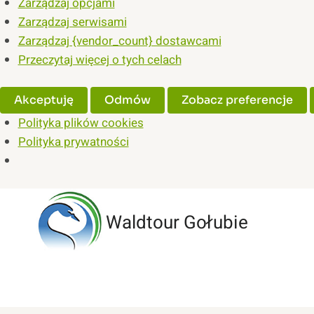
Zarządzaj opcjami
Zarządzaj serwisami
Zarządzaj {vendor_count} dostawcami
Przeczytaj więcej o tych celach
Akceptuję
Odmów
Zobacz preferencje
Polityka plików cookies
Polityka prywatności
Przejdź
do
Waldtour Gołubie
treści