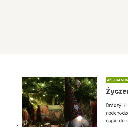
AKTUALNOŚ
Życze
Drodzy Kl
nadchodz
najserdec