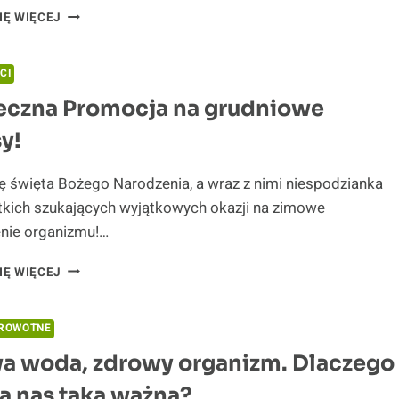
ŻYCZENIA
IĘ WIĘCEJ
ŚWIĄTECZNE
CI
eczna Promocja na grudniowe
y!
ię święta Bożego Narodzenia, a wraz z nimi niespodzianka
tkich szukających wyjątkowych okazji na zimowe
nie organizmu!…
ŚWIĄTECZNA
IĘ WIĘCEJ
PROMOCJA
NA
GRUDNIOWE
DROWOTNE
TURNUSY!
a woda, zdrowy organizm. Dlaczego
la nas taka ważna?