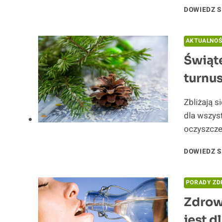
DOWIEDZ S
AKTUALNOŚ
Świąt
turnus
Zbliżają s
dla wszys
oczyszcze
DOWIEDZ S
PORADY Z
Zdrow
jest d