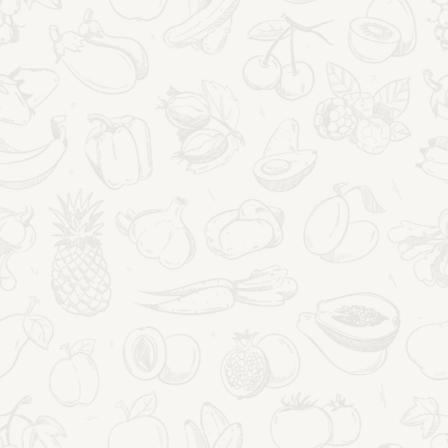
PORADY ZDROWOTNE
Formularz praktyki uważności
prozdrowotnej