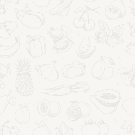
24 lipca 2026
Przeczytasz to w:
4
minut
FORMULARZ PRAKTYKI
POKAŻ WIĘCEJ
UWAŻNOŚCI
PROZDROWOTNEJ