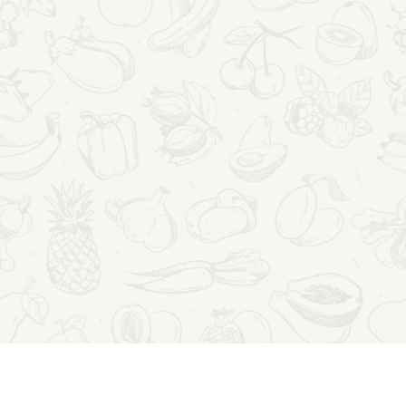
AKTUALNOŚCI
Nowość w Waldtour:
rehabilitacja podczas turnusów
zdrowotnych
23 czerwca 2026
Przeczytasz to w:
2
minut
NOWOŚĆ
POKAŻ WIĘCEJ
W
WALDTOUR:
REHABILITACJA
PODCZAS
Pokaż więcej artykułów
TURNUSÓW
ZDROWOTNYCH