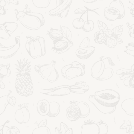
PORADY ZDROWOTNE
Skóra, włosy, sylwetka – piękno,
które rodzi się w zdrowym
organizmie
15 lipca 2026
Przeczytasz to w:
13
minut
SKÓRA,
POKAŻ WIĘCEJ
WŁOSY,
SYLWETKA
–
PIĘKNO,
KTÓRE
RODZI
SIĘ
W
ZDROWYM
ORGANIZMIE