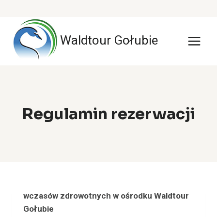
Przejdź
do
Waldtour Gołubie
treści
Regulamin rezerwacji
wczasów zdrowotnych w ośrodku Waldtour
Gołubie