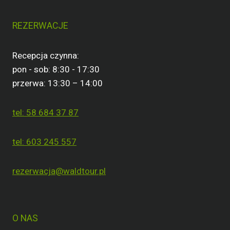
znajdziesz w naszej Polityce prywatności dostępnej
[TUTAJ]
Wyślij wiadomość
REZERWACJE
Recepcja czynna:
pon - sob: 8:30 - 17:30
przerwa: 13:30 – 14:00
tel: 58 684 37 87
tel: 603 245 557
rezerwacja@waldtour.pl
O NAS