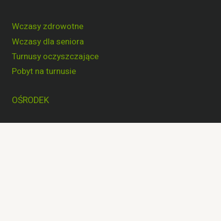
Wczasy zdrowotne
Wczasy dla seniora
Turnusy oczyszczające
Pobyt na turnusie
OŚRODEK
O Nas
Plan ośrodka
Dojazd
Atrakcje w okolicy
Galeria zdjęć
Wirtualny spacer
Kontakt