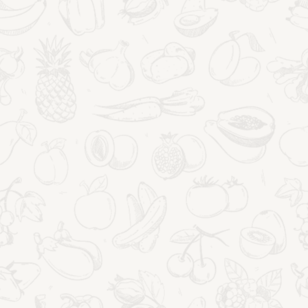
SKÓRA,
POKAŻ WIĘCEJ
WŁOSY,
SYLWETKA
–
PIĘKNO,
KTÓRE
RODZI
SIĘ
W
ZDROWYM
ORGANIZMIE
AKTUALNOŚCI
Nowość w Waldtour:
rehabilitacja podczas