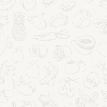
PORADY ZDROWOTNE
Formularz praktyki uważności
prozdrowotnej
24 lipca 2026
Przeczytasz to w:
4
minut
FORMULARZ PRAKTYKI
POKAŻ WIĘCEJ
UWAŻNOŚCI
PROZDROWOTNEJ