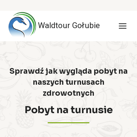
Przejdź
do
Waldtour Gołubie
treści
Sprawdź jak wygląda pobyt na
naszych turnusach
zdrowotnych
Pobyt na turnusie