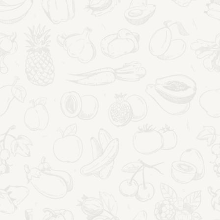
PORADY ZDROWOTNE
Skóra, włosy, sylwetka –
piękno, które rodzi się w
zdrowym organizmie
15 lipca 2026
Przeczytasz to w:
13
minut