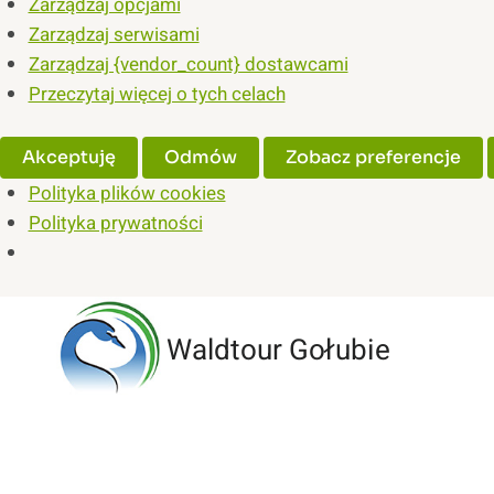
Zarządzaj opcjami
Zarządzaj serwisami
Zarządzaj {vendor_count} dostawcami
Przeczytaj więcej o tych celach
Akceptuję
Odmów
Zobacz preferencje
Polityka plików cookies
Polityka prywatności
Przejdź
do
Waldtour Gołubie
treści