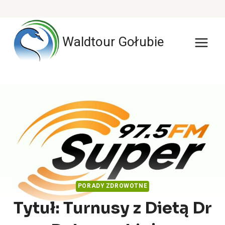
Przejdź
do
Waldtour Gołubie
treści
PORADY ZDROWOTNE
Tytuł: Turnusy z Dietą Dr