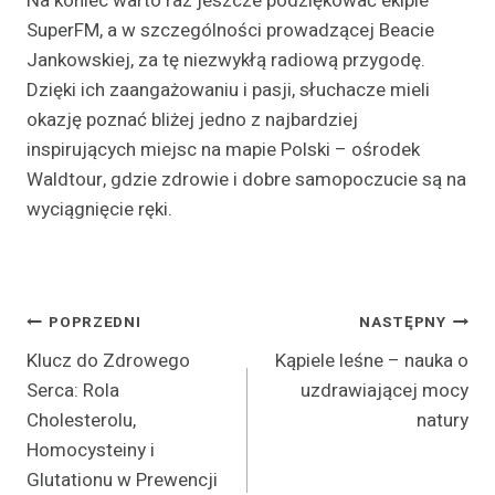
Na koniec warto raz jeszcze podziękować ekipie
SuperFM, a w szczególności prowadzącej Beacie
Jankowskiej, za tę niezwykłą radiową przygodę.
Dzięki ich zaangażowaniu i pasji, słuchacze mieli
okazję poznać bliżej jedno z najbardziej
inspirujących miejsc na mapie Polski – ośrodek
Waldtour, gdzie zdrowie i dobre samopoczucie są na
wyciągnięcie ręki.
Nawigacja
POPRZEDNI
NASTĘPNY
Klucz do Zdrowego
Kąpiele leśne – nauka o
wpisu
Serca: Rola
uzdrawiającej mocy
Cholesterolu,
natury
Homocysteiny i
Glutationu w Prewencji