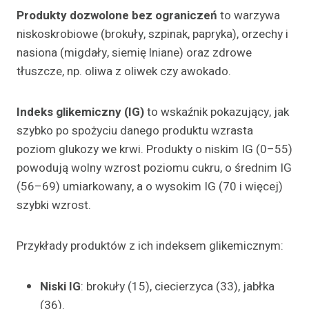
Produkty dozwolone bez ograniczeń
to warzywa
niskoskrobiowe (brokuły, szpinak, papryka), orzechy i
nasiona (migdały, siemię lniane) oraz zdrowe
tłuszcze, np. oliwa z oliwek czy awokado.
Indeks glikemiczny (IG)
to wskaźnik pokazujący, jak
szybko po spożyciu danego produktu wzrasta
poziom glukozy we krwi. Produkty o niskim IG (0–55)
powodują wolny wzrost poziomu cukru, o średnim IG
(56–69) umiarkowany, a o wysokim IG (70 i więcej)
szybki wzrost.
Przykłady produktów z ich indeksem glikemicznym:
Niski IG
: brokuły (15), ciecierzyca (33), jabłka
(36).