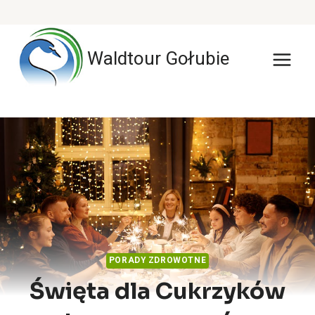
Przejdź
do
Waldtour Gołubie
treści
PORADY ZDROWOTNE
Święta dla Cukrzyków