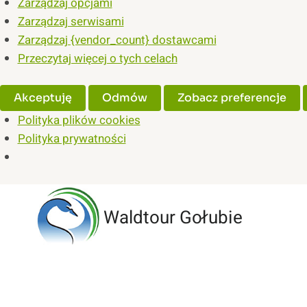
Zarządzaj opcjami
Zarządzaj serwisami
Zarządzaj {vendor_count} dostawcami
Przeczytaj więcej o tych celach
Akceptuję
Odmów
Zobacz preferencje
Polityka plików cookies
Polityka prywatności
Przejdź
do
Waldtour Gołubie
treści